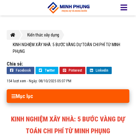
Kiến thức xây dựng
KINH NGHIỆM XÂY NHÀ: 5 BƯỚC VÀNG DỰ TOÁN CHI PHÍ TỪ MINH 
PHỤNG
Chia sẻ:
Facebook
Twitter
Pinterest
Linkedin
154 lượt xem
- Ngày: 08/10/2025 05:07 PM
Mục lục
KINH NGHIỆM XÂY NHÀ: 5 BƯỚC VÀNG DỰ
TOÁN CHI PHÍ TỪ MINH PHỤNG