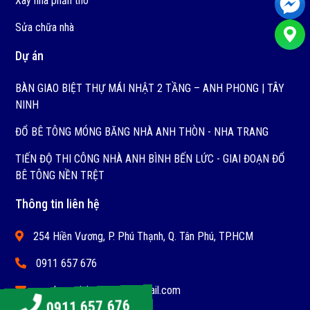
Xây nhà phần thô
Sửa chữa nhà
Dự án
BÀN GIAO BIỆT THỰ MÁI NHẬT 2 TẦNG – ANH PHONG | TÂY
NINH
ĐỔ BÊ TÔNG MÓNG BĂNG NHÀ ANH THÒN - NHA TRANG
TIẾN ĐỘ THI CÔNG NHÀ ANH BÌNH BẾN LỨC - GIAI ĐOẠN ĐỔ
BÊ TÔNG NỀN TRỆT
Thông tin liên hệ
254 Hiền Vương, P. Phú Thạnh, Q. Tân Phú, TP.HCM
0911 657 676
xaydungminhphung76@gmail.com
0911 657 676