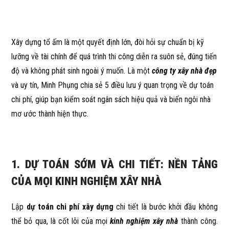
Xây dựng tổ ấm là một quyết định lớn, đòi hỏi sự chuẩn bị kỹ
lưỡng về tài chính để quá trình thi công diễn ra suôn sẻ, đúng tiến
độ và không phát sinh ngoài ý muốn. Là một
công ty xây nhà đẹp
và uy tín, Minh Phụng chia sẻ 5 điều lưu ý quan trọng về dự toán
chi phí, giúp bạn kiểm soát ngân sách hiệu quả và biến ngôi nhà
mơ ước thành hiện thực.
1. DỰ TOÁN SỚM VÀ CHI TIẾT: NỀN TẢNG
CỦA MỌI KINH NGHIỆM XÂY NHÀ
Lập
dự toán chi phí xây dựng
chi tiết là bước khởi đầu không
thể bỏ qua, là cốt lõi của mọi
kinh nghiệm xây nhà
thành công.