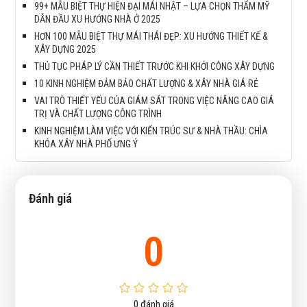
99+ MẪU BIỆT THỰ HIỆN ĐẠI MÁI NHẬT – LỰA CHỌN THẨM MỸ
DẪN ĐẦU XU HƯỚNG NHÀ Ở 2025
HƠN 100 MẪU BIỆT THỰ MÁI THÁI ĐẸP: XU HƯỚNG THIẾT KẾ &
XÂY DỰNG 2025
THỦ TỤC PHÁP LÝ CẦN THIẾT TRƯỚC KHI KHỞI CÔNG XÂY DỰNG
10 KINH NGHIỆM ĐẢM BẢO CHẤT LƯỢNG & XÂY NHÀ GIÁ RẺ
VAI TRÒ THIẾT YẾU CỦA GIÁM SÁT TRONG VIỆC NÂNG CAO GIÁ
TRỊ VÀ CHẤT LƯỢNG CÔNG TRÌNH
KINH NGHIỆM LÀM VIỆC VỚI KIẾN TRÚC SƯ & NHÀ THẦU: CHÌA
KHÓA XÂY NHÀ PHỐ ƯNG Ý
Đánh giá
0
0
đánh giá