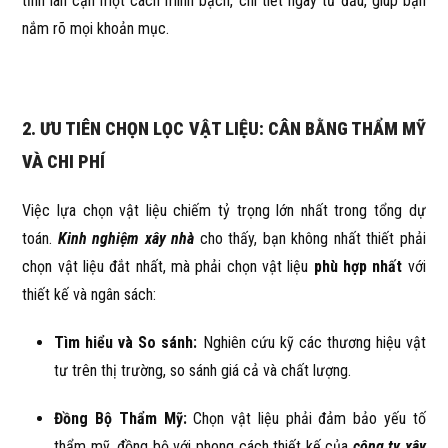
tỉnh lân cận một cách minh bạch, chi tiết ngay từ đầu, giúp bạn
nắm rõ mọi khoản mục.
2. ƯU TIÊN CHỌN LỌC VẬT LIỆU: CÂN BẰNG THẨM MỸ
VÀ CHI PHÍ
Việc lựa chọn vật liệu chiếm tỷ trọng lớn nhất trong tổng dự
toán.
Kinh nghiệm xây nhà
cho thấy, bạn không nhất thiết phải
chọn vật liệu đắt nhất, mà phải chọn vật liệu
phù hợp nhất
với
thiết kế và ngân sách:
Tìm hiểu và So sánh:
Nghiên cứu kỹ các thương hiệu vật
tư trên thị trường, so sánh giá cả và chất lượng.
Đồng Bộ Thẩm Mỹ:
Chọn vật liệu phải đảm bảo yếu tố
thẩm mỹ, đồng bộ với phong cách thiết kế của
công ty xây