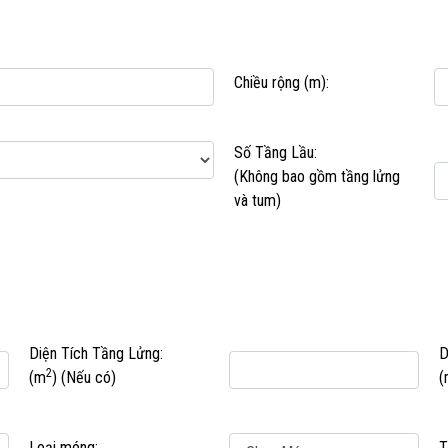
Chiều rộng (m):
Số Tầng Lầu:
(Không bao gồm tầng lửng
và tum)
Diện Tích Tầng Lửng:
D
2
(m
)
(Nếu có)
(
Loại móng:
T