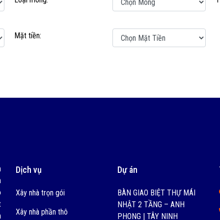
Mặt tiền:
h
Dịch vụ
Dự án
n
ồ
Xây nhà trọn gói
BÀN GIAO BIỆT THỰ MÁI
t
NHẬT 2 TẦNG – ANH
Xây nhà phần thô
h
PHONG | TÂY NINH