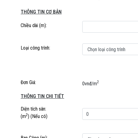
THÔNG TIN CƠ BẢN
Chiều dài (m):
Loại công trình:
Đơn Giá:
2
0
vnđ/m
THÔNG TIN CHI TIẾT
Diện tích sân:
2
(m
)
(Nếu có)
Ban Công (m):