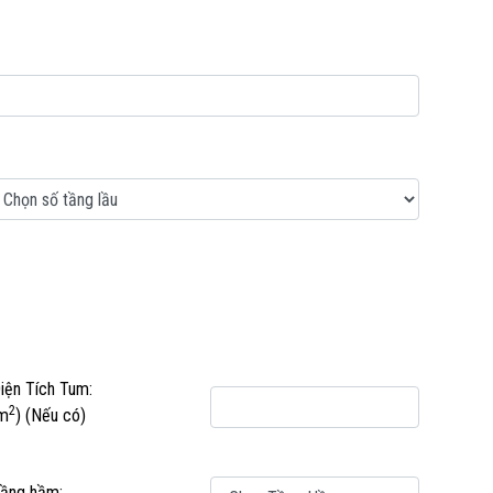
iện Tích Tum:
2
m
)
(Nếu có)
ầng hầm: