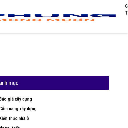
G
T
anh mục
Báo giá xây dựng
Cẩm nang xây dựng
Kiến thức nhà ở