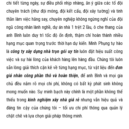
chi tiết từng ngày, sự điều phối nhịp nhàng, ăn ý giữa các tổ đội
chuyên trách (như đội móng, đội kết cấu, đội xây tường) và tinh
thần làm việc hăng say, chuyên nghiệp không ngừng nghỉ của đội
ngũ công nhân lành nghề, dự án nhà 1 trệt 2 lầu, ô che thang của
anh Bình luôn duy trì tốc độ ổn định, thậm chí hoàn thành nhiều
hạng mục quan trọng trước thời hạn dự kiến. Minh Phụng tự hào
là
công ty xây dựng nhà trọn gói uy tín
luôn đặt hiệu suất công
việc và sự hài lòng của khách hàng lên hàng đầu. Chúng tôi luôn
sẵn lòng giải thích cặn kẽ về từng hạng mục, từ vật liệu đến
đơn
giá nhân công phần thô và hoàn thiện
, để anh Bình và mọi gia
chủ đều nắm rõ mọi chi phí, không có bất kỳ phát sinh không
mong muốn nào. Sự minh bạch này chính là một phần không thể
thiếu trong
kinh nghiệm xây nhà giá rẻ
nhưng vẫn hiệu quả và
đáng tin cậy của chúng tôi – tối ưu chi phí thông qua quản lý
chặt chẽ và lựa chọn giải pháp thông minh.