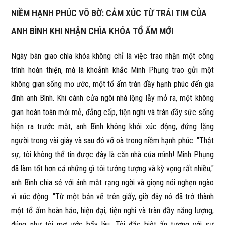
NIỀM HẠNH PHÚC VÔ BỜ: CẢM XÚC TỪ TRÁI TIM CỦA
ANH BÌNH KHI NHẬN CHÌA KHÓA TỔ ẤM MỚI
Ngày bàn giao chìa khóa không chỉ là việc trao nhận một công
trình hoàn thiện, mà là khoảnh khắc Minh Phụng trao gửi một
không gian sống mơ ước, một tổ ấm tràn đầy hạnh phúc đến gia
đình anh Bình. Khi cánh cửa ngôi nhà lộng lẫy mở ra, một không
gian hoàn toàn mới mẻ, đẳng cấp, tiện nghi và tràn đầy sức sống
hiện ra trước mắt, anh Bình không khỏi xúc động, đứng lặng
người trong vài giây và sau đó vỡ oà trong niềm hạnh phúc. "Thật
sự, tôi không thể tin được đây là căn nhà của mình! Minh Phụng
đã làm tốt hơn cả những gì tôi tưởng tượng và kỳ vọng rất nhiều,"
anh Bình chia sẻ với ánh mắt rạng ngời và giọng nói nghẹn ngào
vì xúc động. "Từ một bản vẽ trên giấy, giờ đây nó đã trở thành
một tổ ấm hoàn hảo, hiện đại, tiện nghi và tràn đầy năng lượng,
đúng như tôi mơ ước bấy lâu. Tôi đặc biệt ấn tượng với sự