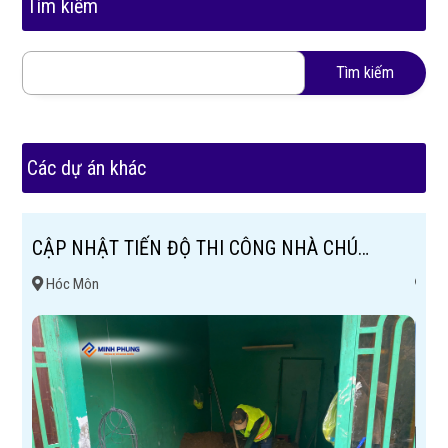
Tìm kiếm
Tìm kiếm
Các dự án khác
 6
CẬP NHẬT TIẾN ĐỘ THI CÔNG NHÀ CHÚ
CẢI
THUẦN - HÓC MÔN
BÌN
Hóc Môn