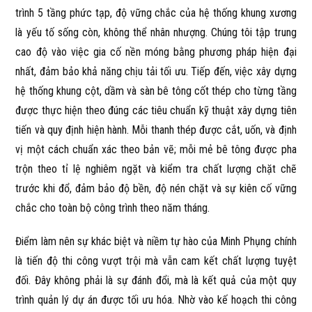
trình 5 tầng phức tạp, độ vững chắc của hệ thống khung xương
là yếu tố sống còn, không thể nhân nhượng. Chúng tôi tập trung
cao độ vào việc gia cố nền móng bằng phương pháp hiện đại
nhất, đảm bảo khả năng chịu tải tối ưu. Tiếp đến, việc xây dựng
hệ thống khung cột, dầm và sàn bê tông cốt thép cho từng tầng
được thực hiện theo đúng các tiêu chuẩn kỹ thuật xây dựng tiên
tiến và quy định hiện hành. Mỗi thanh thép được cắt, uốn, và định
vị một cách chuẩn xác theo bản vẽ; mỗi mẻ bê tông được pha
trộn theo tỉ lệ nghiêm ngặt và kiểm tra chất lượng chặt chẽ
trước khi đổ, đảm bảo độ bền, độ nén chặt và sự kiên cố vững
chắc cho toàn bộ công trình theo năm tháng.
Điểm làm nên sự khác biệt và niềm tự hào của Minh Phụng chính
là tiến độ thi công vượt trội mà vẫn cam kết chất lượng tuyệt
đối. Đây không phải là sự đánh đổi, mà là kết quả của một quy
trình quản lý dự án được tối ưu hóa. Nhờ vào kế hoạch thi công