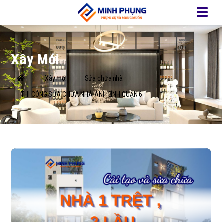
Xây Mới
Xây mới
Sửa chữa nhà
THI CÔNG SỬA CHỮA NHÀ ANH BÌNH QUẬN 6