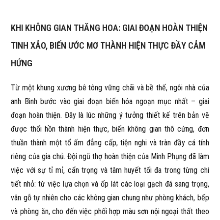
KHI KHÔNG GIAN THĂNG HOA: GIAI ĐOẠN HOÀN THIỆN
TINH XẢO, BIẾN ƯỚC MƠ THÀNH HIỆN THỰC ĐẦY CẢM
HỨNG
Từ một khung xương bê tông vững chãi và bề thế, ngôi nhà của
anh Bình bước vào giai đoạn biến hóa ngoạn mục nhất – giai
đoạn hoàn thiện. Đây là lúc những ý tưởng thiết kế trên bản vẽ
được thổi hồn thành hiện thực, biến không gian thô cứng, đơn
thuần thành một tổ ấm đẳng cấp, tiện nghi và tràn đầy cá tính
riêng của gia chủ. Đội ngũ thợ hoàn thiện của Minh Phụng đã làm
việc với sự tỉ mỉ, cẩn trọng và tâm huyết tối đa trong từng chi
tiết nhỏ: từ việc lựa chọn và ốp lát các loại gạch đá sang trọng,
vân gỗ tự nhiên cho các không gian chung như phòng khách, bếp
và phòng ăn, cho đến việc phối hợp màu sơn nội ngoại thất theo