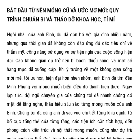
BẮT ĐẦU TỪ NỀN MÓNG CŨ VÀ ƯỚC MƠ MỚI: QUY
TRÌNH CHUẨN BỊ VÀ THÁO DỠ KHOA HỌC, TỈ MỈ
Ngôi nhà của anh Bình, dù đã gắn bó với gia đình nhiều năm,
nhưng qua thời gian đã không còn đáp ứng đủ các tiêu chí về
thẩm mỹ, công năng sử dụng và sự tiện nghi của cuộc sống hiện
đại. Các không gian cũ trở nên bí bách, thiếu sáng, và một số
hạng mục đã xuống cấp. Khi ý tưởng về một không gian sống
mới mẻ, tối ưu hơn, hiện đại hơn nhen nhóm, anh Bình đã tìm đến
Minh Phụng với mong muốn biến điều đó thành hiện thực. Ngay
lập tức, đội ngũ chuyên gia của chúng tôi đã nhanh chóng có
mặt để lắng nghe, thấu hiểu sâu sắc từng mong muốn của anh
Bình. Chúng tôi đã cùng anh đi sâu vào chi tiết từng khía cạnh: từ
bố cục tổng thể của từng tầng, các tiện ích cần tích hợp, đến
phong cách kiến trúc và nội thất mong muốn, cũng như dự trù
ngân sách cụ thể. Quá trình
tư vấn xây dựng nhà
kỹ lưỡng này