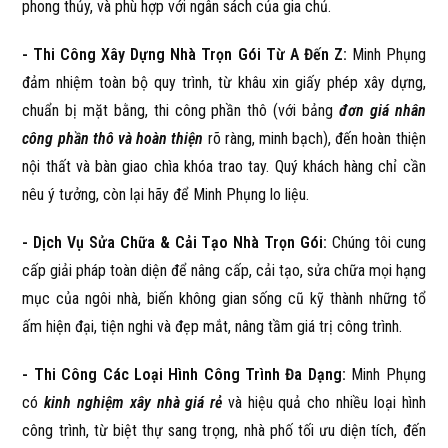
phong thủy, và phù hợp với ngân sách của gia chủ.
- Thi Công Xây Dựng Nhà Trọn Gói Từ A Đến Z:
Minh Phụng
đảm nhiệm toàn bộ quy trình, từ khâu xin giấy phép xây dựng,
chuẩn bị mặt bằng, thi công phần thô (với bảng
đơn giá nhân
công phần thô và hoàn thiện
rõ ràng, minh bạch), đến hoàn thiện
nội thất và bàn giao chìa khóa trao tay. Quý khách hàng chỉ cần
nêu ý tưởng, còn lại hãy để Minh Phụng lo liệu.
- Dịch Vụ Sửa Chữa & Cải Tạo Nhà Trọn Gói:
Chúng tôi cung
cấp giải pháp toàn diện để nâng cấp, cải tạo, sửa chữa mọi hạng
mục của ngôi nhà, biến không gian sống cũ kỹ thành những tổ
ấm hiện đại, tiện nghi và đẹp mắt, nâng tầm giá trị công trình.
- Thi Công Các Loại Hình Công Trình Đa Dạng:
Minh Phụng
có
kinh nghiệm xây nhà giá rẻ
và hiệu quả cho nhiều loại hình
công trình, từ biệt thự sang trọng, nhà phố tối ưu diện tích, đến