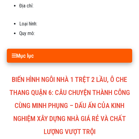
Địa chỉ:
Loại hình:
Quy mô:
Mục lục
BIẾN HÌNH NGÔI NHÀ
1 TRỆT 2 LẦU, Ô CHE
THANG
QUẬN 6: CÂU CHUYỆN THÀNH CÔNG
CÙNG MINH PHỤNG – DẤU ẤN CỦA KINH
NGHIỆM XÂY DỰNG NHÀ GIÁ RẺ VÀ CHẤT
LƯỢNG VƯỢT TRỘI