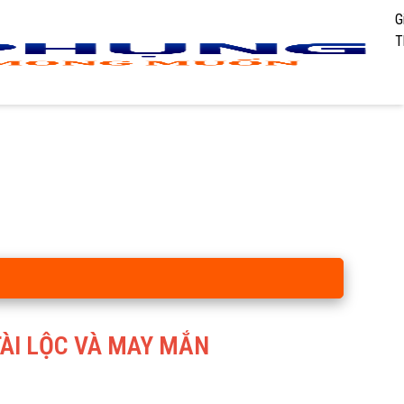
G
T
TÀI LỘC VÀ MAY MẮN