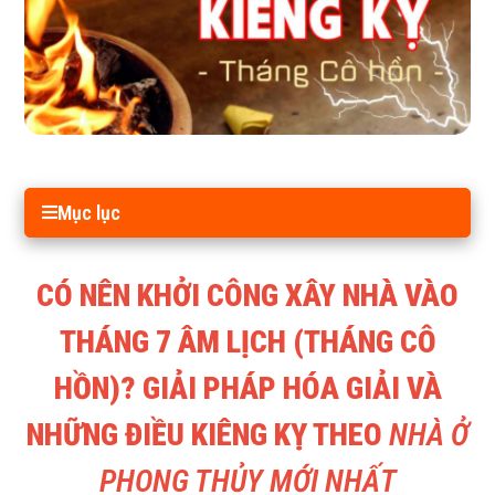
Mục lục
CÓ NÊN KHỞI CÔNG XÂY NHÀ VÀO
THÁNG 7 ÂM LỊCH (THÁNG CÔ
HỒN)? GIẢI PHÁP HÓA GIẢI VÀ
NHỮNG ĐIỀU KIÊNG KỴ THEO
NHÀ Ở
PHONG THỦY MỚI NHẤT