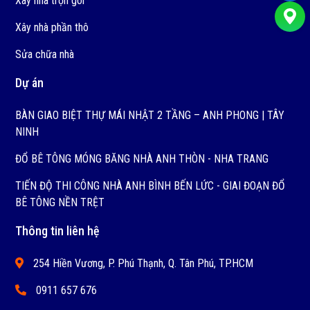
Xây nhà trọn gói
Xây nhà phần thô
Sửa chữa nhà
Dự án
BÀN GIAO BIỆT THỰ MÁI NHẬT 2 TẦNG – ANH PHONG | TÂY
NINH
ĐỔ BÊ TÔNG MÓNG BĂNG NHÀ ANH THÒN - NHA TRANG
TIẾN ĐỘ THI CÔNG NHÀ ANH BÌNH BẾN LỨC - GIAI ĐOẠN ĐỔ
BÊ TÔNG NỀN TRỆT
Thông tin liên hệ
254 Hiền Vương, P. Phú Thạnh, Q. Tân Phú, TP.HCM
0911 657 676