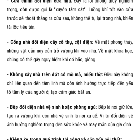
- Cửa chính đối diện cửa hậu:
Đây là lỗi phong thủy nghiêm
trọng, còn được gọi là "xuyên tâm sát". Luồng khí tốt vào cửa
trước sẽ thoát thẳng ra cửa sau, không thể tụ lại trong nhà, khiến
tài lộc tiêu tán.
- Cổng nhà đối diện cây cổ thụ, cột điện:
Về mặt phong thủy,
những vật cản này cản trở vượng khí vào nhà. Về mặt khoa học,
chúng có thể gây nguy hiểm khi có bão, giông.
- Không xây nhà trên đất có mồ mả, miếu thờ:
Điều này không
chỉ liên quan đến tâm linh mà còn ảnh hưởng trực tiếp đến yếu
tố tâm lý của người ở, tạo cảm giác bất an.
- Bếp đối diện nhà vệ sinh hoặc phòng ngủ:
Bếp là nơi giữ lửa,
tạo ra vượng khí, còn nhà vệ sinh là nơi xú uế. Vị trí đối diện sẽ
ảnh hưởng nghiêm trọng đến sức khỏe và may mắn của gia đình.
- Kiêng kỵ trong quá trình thi công và sắp xếp nội thất: